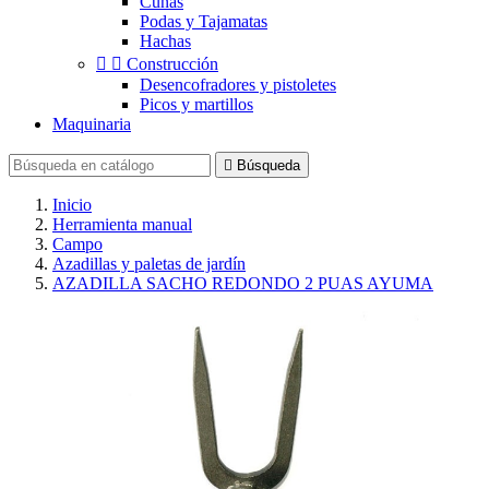
Cuñas
Podas y Tajamatas
Hachas


Construcción
Desencofradores y pistoletes
Picos y martillos
Maquinaria

Búsqueda
Inicio
Herramienta manual
Campo
Azadillas y paletas de jardín
AZADILLA SACHO REDONDO 2 PUAS AYUMA