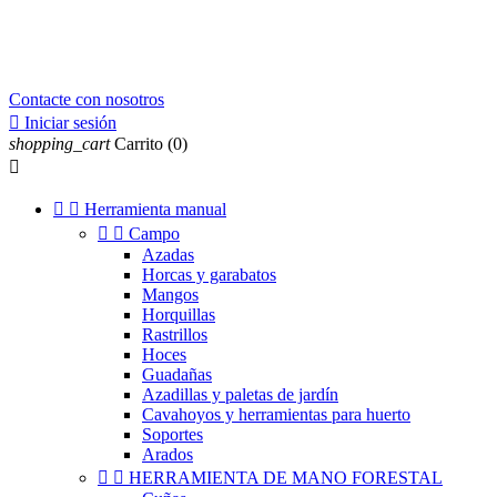
Contacte con nosotros

Iniciar sesión
shopping_cart
Carrito
(0)



Herramienta manual


Campo
Azadas
Horcas y garabatos
Mangos
Horquillas
Rastrillos
Hoces
Guadañas
Azadillas y paletas de jardín
Cavahoyos y herramientas para huerto
Soportes
Arados


HERRAMIENTA DE MANO FORESTAL